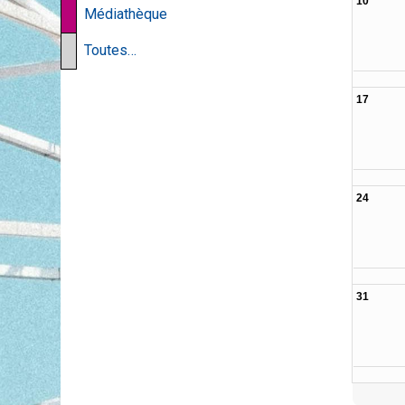
10
Médiathèque
Toutes…
17
24
31