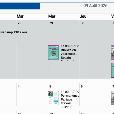
09 Août 2026
Mar
Mer
Jeu
V
28
29
30
ini camp 13/17 ans
14:00 - 17:00
Biblio's en
vadrouille -
Souain
Perthes-lès-
Hurlus
SOUAIN-
PERTHES-
LÈS-HURLUS
4
5
6
14:00 - 17:00
Permanence
Partage
Travail
SUIPPES