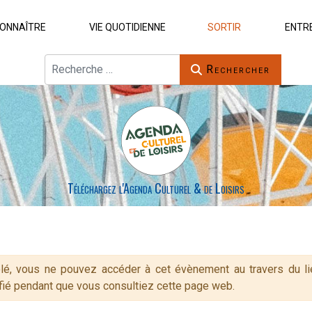
ONNAÎTRE
VIE QUOTIDIENNE
SORTIR
ENTR
Rechercher
Rechercher
Téléchargez l'Agenda Culturel & de Loisirs
rte
é, vous ne pouvez accéder à cet évènement au travers du lien
ié pendant que vous consultiez cette page web.