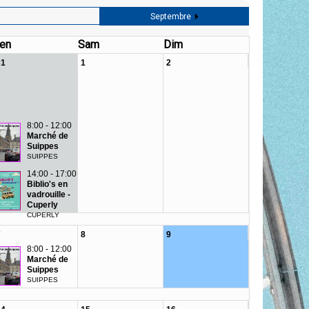
Septembre
en
Sam
Dim
31
1
2
8:00 - 12:00
Marché de
Suippes
SUIPPES
14:00 - 17:00
Biblio's en
vadrouille -
Cuperly
CUPERLY
7
8
9
8:00 - 12:00
Marché de
Suippes
SUIPPES